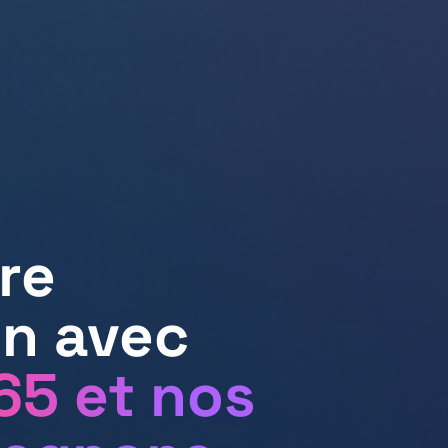
re
on avec
65 et nos