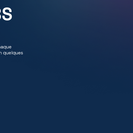
BS
Chaque
n quelques