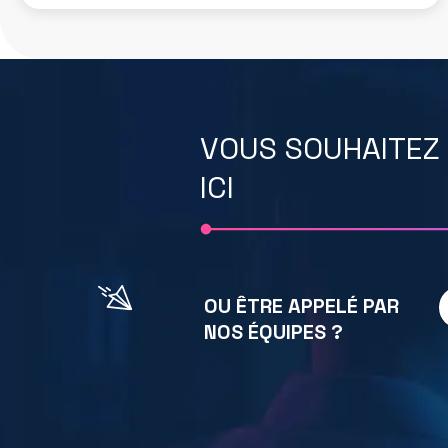
VOUS SOUHAITEZ
ICI
P
OU ÊTRE APPELÉ PAR
r
NOS ÉQUIPES ?
é
n
o
N
o