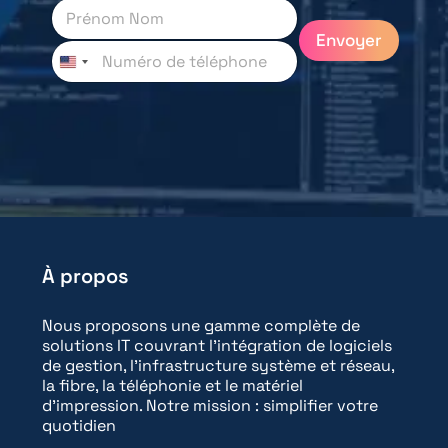
P
r
Envoyer
é
T
n
é
o
l
m
é
N
p
o
h
m
o
*
n
e
*
À propos
Nous proposons une gamme complète de
solutions IT couvrant l'intégration de logiciels
de gestion, l'infrastructure système et réseau,
la fibre, la téléphonie et le matériel
d'impression. Notre mission : simplifier votre
quotidien