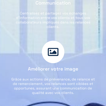
Communication
Centralisez et partagez vos échanges
d’information entre vos clients et tous vos
collaborateurs impliqués dans les relances
clients.
Améliorer votre image
Grâce aux actions de prévenance, de relance et
de remerciement, vos relances sont ciblées et
opportunes, assurant une communication de
qualité avec vos clients.