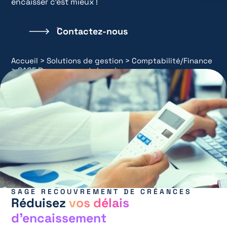
encaisser c’est mieux !
Contactez-nous
Accueil
>
Solutions de gestion
>
Comptabilité/Finance
>
SAGE Recouvrement de créances
SAGE RECOUVREMENT DE CRÉANCES
Réduisez
vos délais
d’encaissement