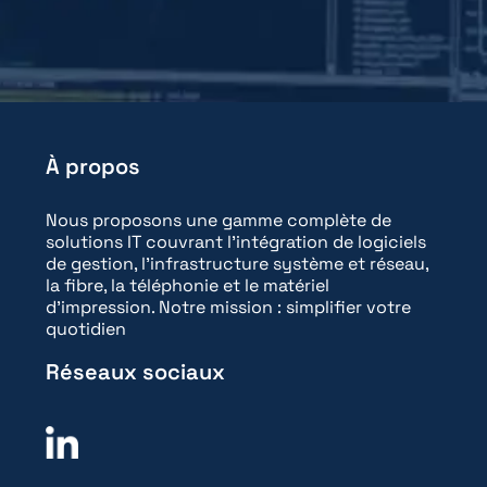
p
o
h
m
o
*
n
e
*
À propos
Nous proposons une gamme complète de
solutions IT couvrant l'intégration de logiciels
de gestion, l'infrastructure système et réseau,
la fibre, la téléphonie et le matériel
d'impression. Notre mission : simplifier votre
quotidien
Réseaux sociaux