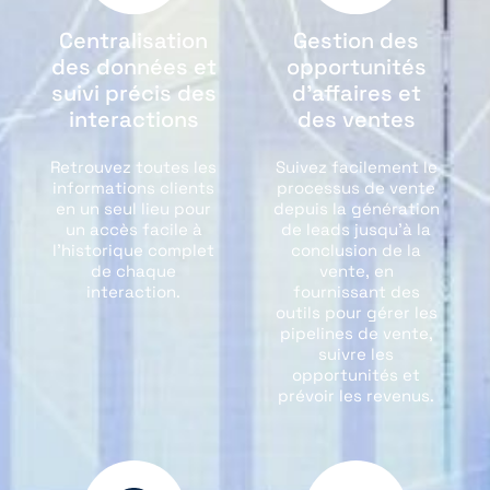
Centralisation
Gestion des
des données et
opportunités
suivi précis des
d’affaires et
interactions
des ventes
Retrouvez toutes les
Suivez facilement le
informations clients
processus de vente
en un seul lieu pour
depuis la génération
un accès facile à
de leads jusqu'à la
l’historique complet
conclusion de la
de chaque
vente, en
interaction.
fournissant des
outils pour gérer les
pipelines de vente,
suivre les
opportunités et
prévoir les revenus.