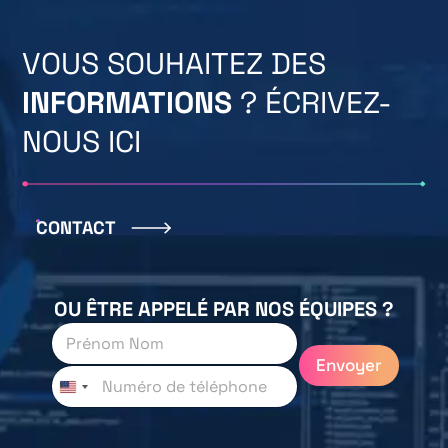
VOUS SOUHAITEZ DES
INFORMATIONS
? ÉCRIVEZ-
NOUS ICI
CONTACT
OU ÊTRE APPELÉ PAR NOS ÉQUIPES ?
P
r
Envoyer
é
T
n
é
o
l
m
é
N