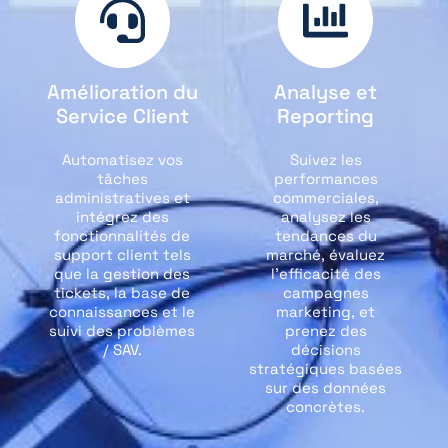
Amélioration du
Analyse et
Service Client
Reporting
Automatisez vos
Suivez les
tâches
performances
administratives et
commerciales,
intégrez des
analysez les
fonctionnalités de
tendances du
support client tels
marché, évaluez
que la gestion des
l'efficacité des
tickets, la base de
campagnes
connaissances et le
marketing, et
suivi des problèmes
prenez des
/ SAV.
décisions
stratégiques basées
sur des données
concrètes.