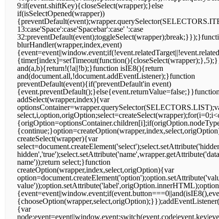
9:if(event.shiftKey){closeSelect(wrapper);}else
if(isSelectOpened(wrapper))
{preventDefault(event);wrapper.querySelector(SELECTORS.ITEM
13:case'Space':case'Spacebar':case' ':case
32:preventDefault(event);toggleSelect(wrapper);break;}});}funct
blurHandler(wrapper,index,event)
{event=event||window.event;if(!event.relatedTarget||!event.rel
{timer[index]=setTimeout(function(){closeSelect(wrapper);},5);}
and(a,b){return!(!a||!b);}function isIE8(){return
and(document.all,!document.addEventListener);}function
preventDefault(event){if('preventDefault'in event)
{event.preventDefault();}else{event.returnValue=false;}}functio
addSelect(wrapper,index){var
optionsContainer=wrapper.querySelector(SELECTORS.LIST);v
select,i,option,origOption;select=createSelect(wrapper);for(i=0;i
{origOption=optionsContainer.children[i];if(origOption.nodeTy
{continue;}option=createOption(wrapper,index,select,origOption
createSelect(wrapper){var
select=document.createElement('select');select.setAttribute('hidden'
hidden','true');select.setAttribute('name',wrapper.getAttribute('data
name'));return select;}function
createOption(wrapper,index,select,origOption){var
option=document.createElement('option');option.setAttribute('valu
value'));option.setAttribute('label',origOption.innerHTML);o
{event=event||window.event;if(event.button===0||and(isIE8(),ev
{chooseOption(wrapper,select,origOption);}});addEventListener(
{var
node;event=event||window.event;switch(event.code|event.key|ev