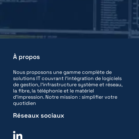
m
é
N
p
o
h
m
o
*
n
e
*
À propos
Nous proposons une gamme complète de
solutions IT couvrant l'intégration de logiciels
de gestion, l'infrastructure système et réseau,
la fibre, la téléphonie et le matériel
d'impression. Notre mission : simplifier votre
quotidien
Réseaux sociaux