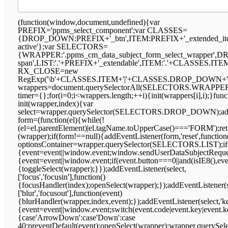
(function(window,document,undefined){var
PREFIX='ppms_select_component';var CLASSES=
{DROP_DOWN:PREFIX+'_btn',ITEM:PREFIX+'_extended_it
active'};var SELECTORS=
{WRAPPER:'.ppms_cm_data_subject_form_select_wrappe
span',LIST:'.'+PREFIX+'_extendable',ITEM:'.'+CLASSES.ITE
RX_CLOSE=new
RegExp('\b'+CLASSES.ITEM+'|'+CLASSES.DROP_DOWN+'\b
wrappers=document.querySelectorAll(SELECTORS.WRAPPER);
timer={};for(i=0;i<wrappers.length;++i){init(wrappers[i],i);}func
init(wrapper,index){var
select=wrapper.querySelector(SELECTORS.DROP_DOWN);addSe
form=(function(el){while(!
(el=el.parentElement)|el.tagName.toUpperCase()==='FORM');retu
(wrapper);if(form!==null){addEventListener(form,'reset',function
optionsContainer=wrapper.querySelector(SELECTORS.LIST);if(!opt
{event=event||window.event;window.sendUserDataSubjectRequest(
{event=event||window.event;if(event.button===0||and(isIE8(),ev
{toggleSelect(wrapper);}});addEventListener(select,
['focus','focusin'],function()
{focusHandler(index);openSelect(wrapper);});addEventListener(s
['blur','focusout'],function(event)
{blurHandler(wrapper,index,event);});addEventListener(select,'k
{event=event||window.event;switch(event.code|event.key|event.
{case'ArrowDown':case'Down':case
40:preventDefault(event);openSelect(wrapper);wrapper.querySe