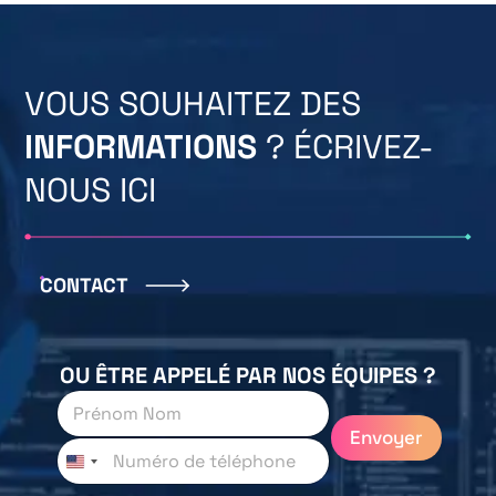
VOUS SOUHAITEZ DES
INFORMATIONS
? ÉCRIVEZ-
NOUS ICI
CONTACT
OU ÊTRE APPELÉ PAR NOS ÉQUIPES ?
P
r
Envoyer
é
T
n
é
o
l