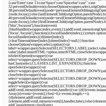
{case'Enter':case 13:case'Space':case'Spacebar':case' ':case
32:preventDefault(event);chooseOption(wrapper,select,origOptio
38:preventDefault(event);node=previousElementSibling(origOptio
{node.focus();}else{lastElementChild(origOption.parentNode).
40:preventDefault(event);node=nextElementSibling(origOption);i
{node.focus();}else{firstElementChild(origOption.parentNode).f
['blur','focusout'],function(event)
{blurHandler(wrapper,index,event);});addEventListener(origOpti
['focus','focusin'],function(){focusHandler(index);});return optio
focusHandler(index){if(timer[index])
{clearTimeout(timer[index]);timer[index]=null;}}function
chooseOption(wrapper,select,option){var
label=wrapper.querySelector(SELECTORS.LABEL);select.value=o
value');label.innerHTML=option.innerHTML;closeSelect(wrappe
isSelectOpened(wrapper){var
select=wrapper.querySelector(SELECTORS.DROP_DOWN);ret
hasClass(select,CLASSES.LIST_EXPANDED);}function
openSelect(wrapper){var
select=wrapper.querySelector(SELECTORS.DROP_DOWN);ad
closeSelect(wrapper){var
select=wrapper.querySelector(SELECTORS.DROP_DOWN);re
toggleSelect(wrapper){var
select=wrapper.querySelector(SELECTORS.DROP_DOWN);to
addEventListener(element,events,handler){var i;if(!(events instan
Array)){events=[events];}for(i=0;i<events.length;++i)
{if(element.addEventListener)
{element.addEventListener(events[i],handler,false);}else{element
addClass(element,className)